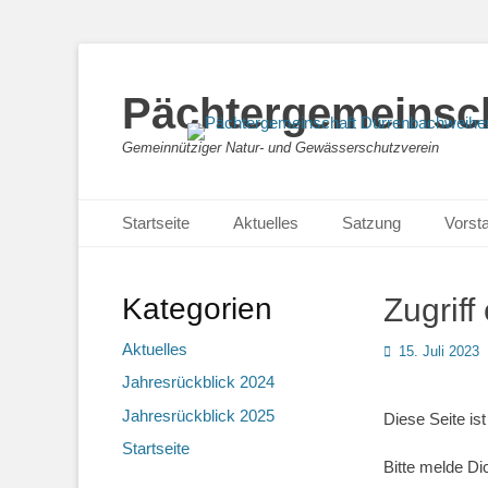
Pächtergemeinsch
Gemeinnütziger Natur- und Gewässerschutzverein
Primäres Menü
Zum
Startseite
Aktuelles
Satzung
Vorst
Inhalt
springen
Kategorien
Zugriff
Aktuelles
Posted
15. Juli 2023
on
Jahresrückblick 2024
Jahresrückblick 2025
Diese Seite ist
Startseite
Bitte melde Di