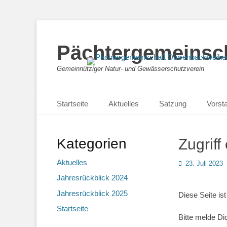
Pächtergemeinsch
Gemeinnütziger Natur- und Gewässerschutzverein
Primäres Menü
Zum
Startseite
Aktuelles
Satzung
Vorst
Inhalt
springen
Kategorien
Zugriff
Aktuelles
Posted
23. Juli 2023
on
Jahresrückblick 2024
Jahresrückblick 2025
Diese Seite ist
Startseite
Bitte melde Di