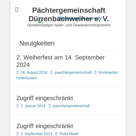
Pächtergemeinschaft
Dürrenbachweiher e. V.
Gemeinnütziger Natur- und Gewässerschutzverein
Neuigkeiten
2. Weiherfest am 14. September
2024
Posted
Autor
26. August 2024
paechtergemeinschaft
Kommentar
on
hinterlassen
Zugriff eingeschränkt
Posted
Autor
2. Januar 2024
paechtergemeinschaft
on
Zugriff eingeschränkt
Posted
Autor
2. September 2023
Petra Meier