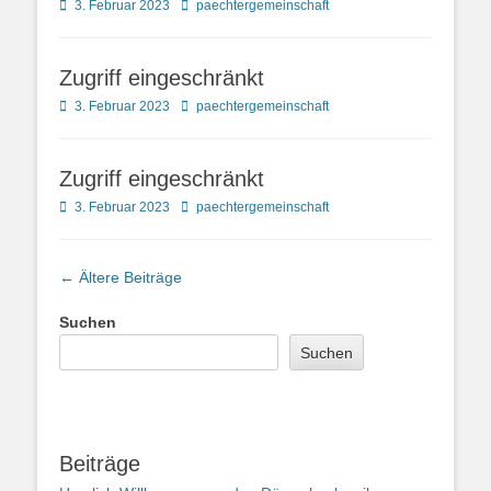
Posted
Autor
3. Februar 2023
paechtergemeinschaft
on
Zugriff eingeschränkt
Posted
Autor
3. Februar 2023
paechtergemeinschaft
on
Zugriff eingeschränkt
Posted
Autor
3. Februar 2023
paechtergemeinschaft
on
Beitragsnavigation
←
Ältere Beiträge
Suchen
Suchen
Beiträge