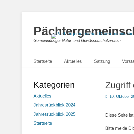
Pächtergemeinsch
Gemeinnütziger Natur- und Gewässerschutzverein
Primäres Menü
Zum
Startseite
Aktuelles
Satzung
Vorst
Inhalt
springen
Kategorien
Zugriff
Aktuelles
Posted
10. Oktober 2
on
Jahresrückblick 2024
Jahresrückblick 2025
Diese Seite ist
Startseite
Bitte melde Di