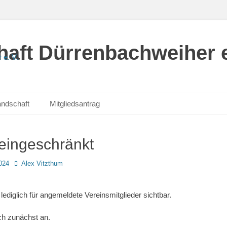
aft Dürrenbachweiher e
andschaft
Mitgliedsantrag
 eingeschränkt
Autor
024
Alex Vitzthum
 lediglich für angemeldete Vereinsmitglieder sichtbar.
ch zunächst an.